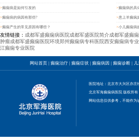
>
癫痫病是如何引发的
>
癫痫病的具
>
癫痫病的病因有那些?
>
患上羊癫疯
>
癫痫产生的常见原因有哪些？
>
小儿癫痫病
友情链接：
成都军盛癫痫病医院
成都军盛医院简介
成都军盛癫痫
肿瘤
成都军盛癫痫医院环境
郑州癫痫病专科医院
西安癫痫病专业
江癫痫专业医院
网站首页
|
癫痫治疗
|
癫痫症状
|
癫痫病因
|
癫痫诊断
|
儿
医院地址：北京市大兴区亦庄经
北京军海癫痫病医院 版权所有
网站信息仅供参考，不能作为