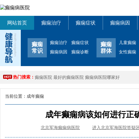
网站首页
癫痫治疗
癫痫症状
癫痫病因
癫痫治疗
癫痫症状
儿童癫痫
癫痫
癫痫
常识
群体
癫痫病因
癫痫诊断
女性癫痫
热门搜索：
癫痫医院
最好的癫痫医院
癫痫病医院哪家好
当前位置：
成年癫痫
成年癫痫病该如何进行正
北京军海癫痫病医院
进入北京军海医院答疑