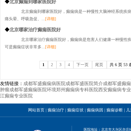
◆
北京癫痫到哪家医院好
北京癫痫到哪家医院好，癫痫病是一种慢性大脑神经系统疾病
痛头晕、呼吸急促、...
[详细]
◆
北京哪家治疗癫痫医院好
北京哪家治疗癫痫医院好，癫痫病是危害人们健康一种慢性疾
可是癫痫症状非常多...
[详细]
1
2
3
4
下一页
尾页
共 6 页 53 
友情链接：
成都军盛癫痫病医院
成都军盛医院简介
成都军盛癫痫
肿瘤
成都军盛癫痫医院环境
郑州癫痫病专科医院
西安癫痫病专业
江癫痫专业医院
网站首页
|
癫痫治疗
|
癫痫症状
|
癫痫病因
|
癫痫诊断
|
儿
医院地址：北京市大兴区亦庄经