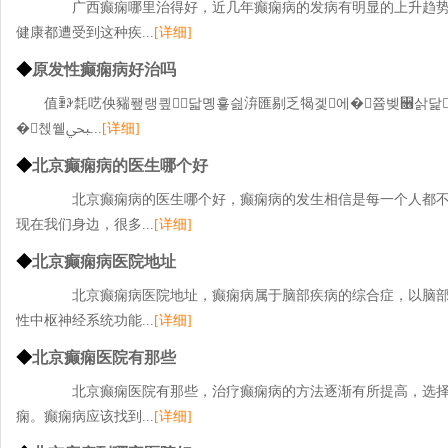
广西癫痫哪里治得好，近几年癫痫病的发病有明显的上升趋势
健康都遭受到这种疾...
[详细]
◆
原发性癫痫病好治吗
值ꄾꆡ㲡呓佒䝎퐾랭킢닯몡훃싎㳰匯剔乏㹇겣에�쯈벶꫖삵닱
�첹쒵ﷂ...
[详细]
◆
北京癫痫病的医生哪个好
北京癫痫病的医生哪个好，癫痫病的发生相信是每一个人都不
现在我们身边，很多...
[详细]
◆
北京癫痫病医院地址
北京癫痫病医院地址，癫痫病属于脑部疾病的综合症，以脑部
性中枢神经系统功能...
[详细]
◆
北京癫痫医院有那些
北京癫痫医院有那些，治疗癫痫病的方法逐渐有所提高，选择
痫。癫痫病应该找到...
[详细]