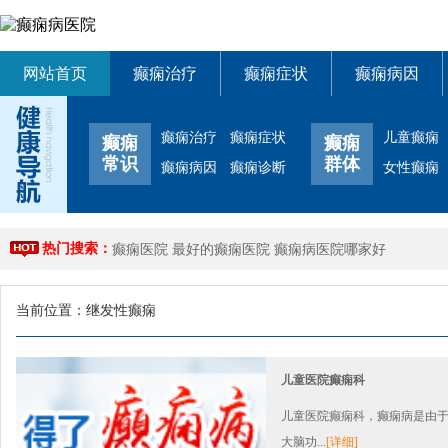
网站首页
癫痫治疗
癫痫症状
癫痫病因
癫痫治疗
癫痫症状
儿童癫痫
癫痫
癫痫
常识
群体
癫痫病因
癫痫诊断
女性癫痫
热门搜索：
癫痫医院
最好的癫痫医院
癫痫病医院哪家好
当前位置：
继发性癫痫
儿童医院癫痫科
儿童医院癫痫科，癫痫病是由
大脑功...
[详细]