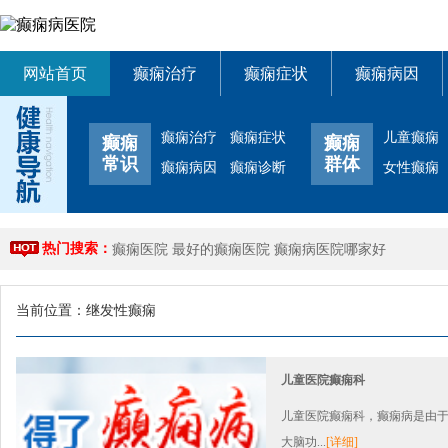
网站首页
癫痫治疗
癫痫症状
癫痫病因
癫痫治疗
癫痫症状
儿童癫痫
癫痫
癫痫
常识
群体
癫痫病因
癫痫诊断
女性癫痫
热门搜索：
癫痫医院
最好的癫痫医院
癫痫病医院哪家好
当前位置：
继发性癫痫
儿童医院癫痫科
儿童医院癫痫科，癫痫病是由
大脑功...
[详细]