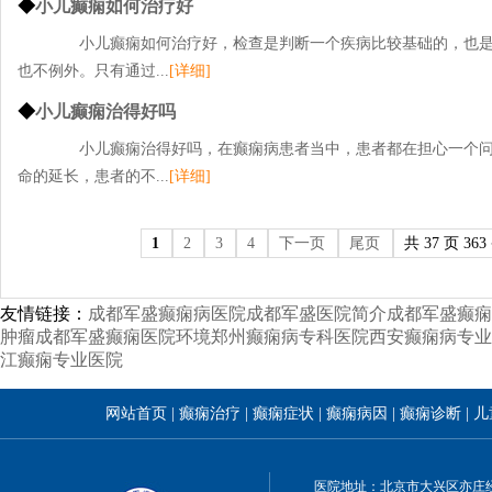
◆
小儿癫痫如何治疗好
小儿癫痫如何治疗好，检查是判断一个疾病比较基础的，也是
也不例外。只有通过...
[详细]
◆
小儿癫痫治得好吗
小儿癫痫治得好吗，在癫痫病患者当中，患者都在担心一个问
命的延长，患者的不...
[详细]
1
2
3
4
下一页
尾页
共 37 页 363
友情链接：
成都军盛癫痫病医院
成都军盛医院简介
成都军盛癫痫
肿瘤
成都军盛癫痫医院环境
郑州癫痫病专科医院
西安癫痫病专业
江癫痫专业医院
网站首页
|
癫痫治疗
|
癫痫症状
|
癫痫病因
|
癫痫诊断
|
儿
医院地址：北京市大兴区亦庄经