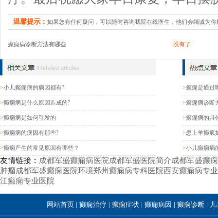
温馨提示：
如果您有任何疑问，可以随时咨询我院在线医生，他们会竭诚为你
癫痫病诊断方法有哪些
没有了
>
小儿癫痫病的病因都有?
>
癫痫是通过
>
癫痫病是什么原因造成的?
>
癫痫病诊断
>
癫痫病是如何引发的
>
癫痫病的具
>
癫痫病的病因有那些?
>
患上羊癫疯
>
癫痫产生的常见原因有哪些？
>
小儿癫痫病
友情链接：
成都军盛癫痫病医院
成都军盛医院简介
成都军盛癫痫
肿瘤
成都军盛癫痫医院环境
郑州癫痫病专科医院
西安癫痫病专业
江癫痫专业医院
网站首页
|
癫痫治疗
|
癫痫症状
|
癫痫病因
|
癫痫诊断
|
儿