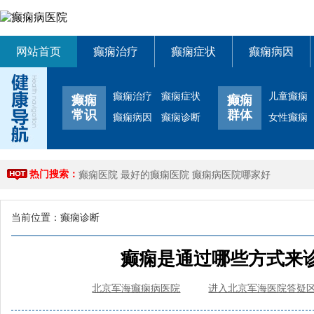
网站首页
癫痫治疗
癫痫症状
癫痫病因
癫痫治疗
癫痫症状
儿童癫痫
癫痫
癫痫
常识
群体
癫痫病因
癫痫诊断
女性癫痫
热门搜索：
癫痫医院
最好的癫痫医院
癫痫病医院哪家好
当前位置：
癫痫诊断
癫痫是通过哪些方式来诊
北京军海癫痫病医院
进入北京军海医院答疑