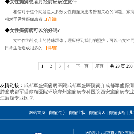
◆
女性癫痫患者月经前应该注意什
相信对于这个问题是大多数女性癫痫病患者普遍关心的问题。癫
相对于男性癫痫患者...
[详细]
◆
女性癫痫病可以治好吗?
女性作为社会上的特殊群体，理应得到我们的照护，可以当女性
日常生活造成很多的...
[详细]
1
2
3
4
下一页
尾页
共 29 页 290
友情链接：
成都军盛癫痫病医院
成都军盛医院简介
成都军盛癫痫
肿瘤
成都军盛癫痫医院环境
郑州癫痫病专科医院
西安癫痫病专业
江癫痫专业医院
网站首页
|
癫痫治疗
|
癫痫症状
|
癫痫病因
|
癫痫诊断
|
儿
医院地址：北京市大兴区亦庄经