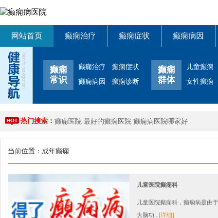
网站首页
癫痫治疗
癫痫症状
癫痫病因
癫痫治疗
癫痫症状
儿童癫痫
癫痫
癫痫
常识
群体
癫痫病因
癫痫诊断
女性癫痫
热门搜索：
癫痫医院
最好的癫痫医院
癫痫病医院哪家好
当前位置：
成年癫痫
儿童医院癫痫科
儿童医院癫痫科，癫痫病是由
大脑功...
[详细]