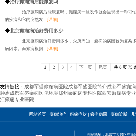
◆
治疗癫痫病后能康复吗
治疗癫痫病后能康复吗，癫痫病一旦发作就会呈现出一种可怕
的疾病和它的突然发...
[详细]
◆
北京癫痫病治好费用多少
北京癫痫病治好费用多少，众所周知，癫痫的病因较为复杂多
病因素。而癫痫根据...
[详细]
1
2
3
4
下一页
尾页
共 8 页 75 
友情链接：
成都军盛癫痫病医院
成都军盛医院简介
成都军盛癫痫
肿瘤
成都军盛癫痫医院环境
郑州癫痫病专科医院
西安癫痫病专业
江癫痫专业医院
网站首页
|
癫痫治疗
|
癫痫症状
|
癫痫病因
|
癫痫诊断
|
儿
医院地址：北京市大兴区亦庄经