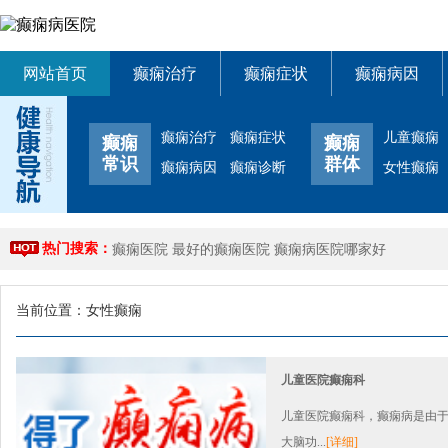
网站首页
癫痫治疗
癫痫症状
癫痫病因
癫痫治疗
癫痫症状
儿童癫痫
癫痫
癫痫
常识
群体
癫痫病因
癫痫诊断
女性癫痫
热门搜索：
癫痫医院
最好的癫痫医院
癫痫病医院哪家好
当前位置：
女性癫痫
儿童医院癫痫科
儿童医院癫痫科，癫痫病是由
大脑功...
[详细]