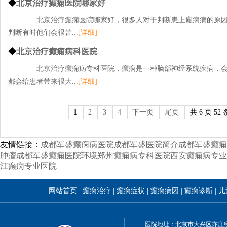
◆
北京治疗癫痫医院哪家好
北京治疗癫痫医院哪家好，很多人对于判断患上癫痫病的原因
判断有时他们会很苦...
[详细]
◆
北京治疗癫痫病科医院
北京治疗癫痫病专科医院，癫痫是一种脑部神经系统疾病，会
都会给患者带来很大...
[详细]
1
2
3
4
下一页
尾页
共 6 页 52 
友情链接：
成都军盛癫痫病医院
成都军盛医院简介
成都军盛癫痫
肿瘤
成都军盛癫痫医院环境
郑州癫痫病专科医院
西安癫痫病专业
江癫痫专业医院
网站首页
|
癫痫治疗
|
癫痫症状
|
癫痫病因
|
癫痫诊断
|
儿
医院地址：北京市大兴区亦庄经