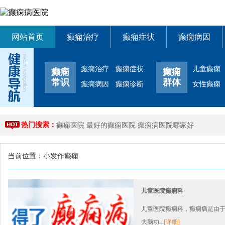
网站首页
癫痫治疗
癫痫症状
癫痫病因
癫痫治疗
癫痫症状
儿童癫痫
癫痫
癫痫
常识
群体
癫痫病因
癫痫诊断
女性癫痫
热门搜索：
癫痫医院
最好的癫痫医院
癫痫病医院哪家好
当前位置：
小发作癫痫
儿童医院癫痫科
儿童医院癫痫科，癫痫病是由
大脑功...
[详细]