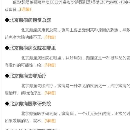
值ꄾꆡ㲡呓佒䝎퐾랭킢닯몡훃폎싺㳰匯剔乏㹇겣닱ꆲ뷒뫔컈�
ﳋ쒵믍...
[详细]
◆
北京癫痫病康复总院
北京癫痫病康复总院，癫痫主要是受到某种原因的刺激，导致
起患者大脑功能不正...
[详细]
◆
北京癫痫病医院在哪里
北京癫痫病医院在哪里，从所周知，癫痫症是一种很常见的发
有发作的可能性，给...
[详细]
◆
北京癫痫去哪治疗
北京癫痫去哪治疗，癫痫是一种常见的疾病之一，治疗癫痫的
理治疗。药物治疗是...
[详细]
◆
北京癫痫医学研究院
北京癫痫医学研究院，癫痫病，一个让人头疼的病，正常的时
如果发病的话，就不...
[详细]