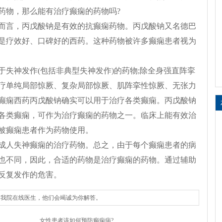
药物，那么能有治疗癫痫的药物吗?
而言，丙戊酸钠是有效的抗癫痫药物。丙戊酸钠又名德巴
是疗效好、口碑好的西药。这种药物被许多癫痫患者视为
失神发作(包括非典型失神发作)的药物;除全身强直阵挛
疗单纯局部惊厥、复杂局部惊厥、肌阵挛性惊厥、无张力
癫痫西药丙戊酸钠确实可以用于治疗各类癫痫。丙戊酸钠
各类癫痫，可作为治疗癫痫的药物之一。临床上能有效治
被癫痫患者作为药物使用。
成人失神癫痫的治疗药物。总之，由于每个癫痫患者的病
也不同，因此，合适的药物是治疗癫痫的药物。通过辅助
反复发作的危害。
询我院在线医生，他们会竭诚为你解答。
女性患者该如何预防癫痫病?