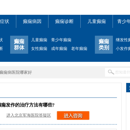
症状
癫痫病因
癫痫诊断
儿童癫痫
青少
状
儿童癫痫
青少年癫痫
继发性
癫痫
癫痫
群体
类别
断
女性癫痫
成年癫痫
老年癫痫
小发作
癫痫病医院哪家好
癫痫发作的治疗方法有哪些?
进入北京军海医院答疑区