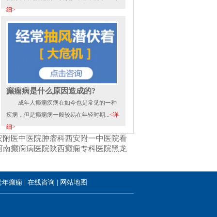
细>
癫痫病是什么原因造成的?
成年人癫痫疾病在如今也是常见的一种
疾病，但是癫痫病一般较易在年轻时期...
<详
细>
安附医中医院肿瘤科
西安附一中医院看
河南癫痫病医院
陕西癫痫专科医院
黑龙
老年癫痫
|
在线咨询
|
网站地图