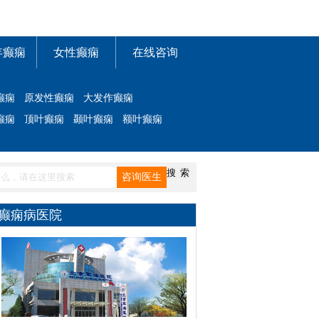
年癫痫
女性癫痫
在线咨询
癫痫
原发性癫痫
大发作癫痫
癫痫
顶叶癫痫
颞叶癫痫
额叶癫痫
癫痫病医院