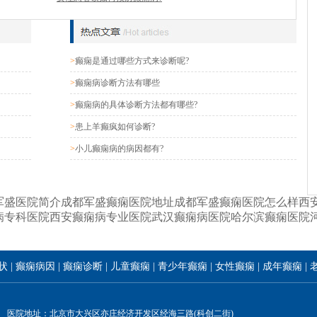
>
癫痫是通过哪些方式来诊断呢?
>
癫痫病诊断方法有哪些
>
癫痫病的具体诊断方法都有哪些?
>
患上羊癫疯如何诊断?
>
小儿癫痫病的病因都有?
军盛医院简介
成都军盛癫痫医院地址
成都军盛癫痫医院怎么样
西
病专科医院
西安癫痫病专业医院
武汉癫痫病医院
哈尔滨癫痫医院
状
|
癫痫病因
|
癫痫诊断
|
儿童癫痫
|
青少年癫痫
|
女性癫痫
|
成年癫痫
|
医院地址：北京市大兴区亦庄经济开发区经海三路(科创二街)