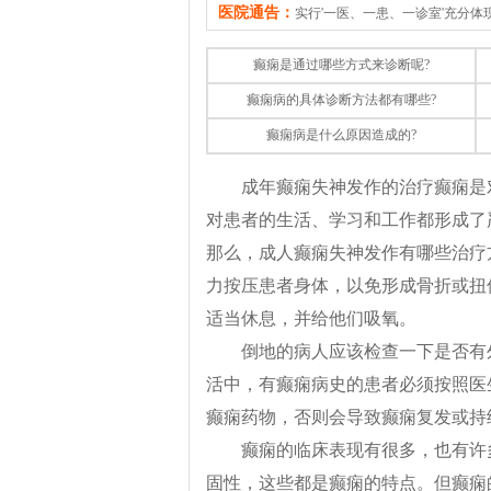
医院通告：
实行'一医、一患、一诊室'充分
癫痫是通过哪些方式来诊断呢?
癫痫病的具体诊断方法都有哪些?
癫痫病是什么原因造成的?
成年癫痫失神发作的治疗癫痫是
对患者的生活、学习和工作都形成了
那么，成人癫痫失神发作有哪些治疗
力按压患者身体，以免形成骨折或扭
适当休息，并给他们吸氧。
倒地的病人应该检查一下是否有
活中，有癫痫病史的患者必须按照医
癫痫药物，否则会导致癫痫复发或持
癫痫的临床表现有很多，也有许
固性，这些都是癫痫的特点。但癫痫