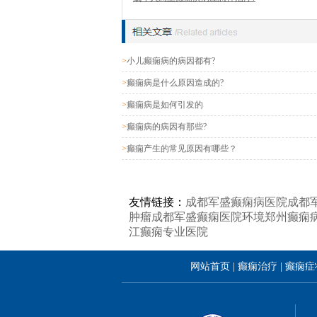
>
小儿癫痫病的病因都有?
>
癫痫病是什么原因造成的?
>
癫痫病是如何引发的
>
癫痫病的病因有那些?
>
癫痫产生的常见原因有哪些？
友情链接：
成都军盛癫痫病医院
成都
肿瘤
成都军盛癫痫医院环境
郑州癫痫
江癫痫专业医院
网站首页
|
癫痫治疗
|
癫痫症