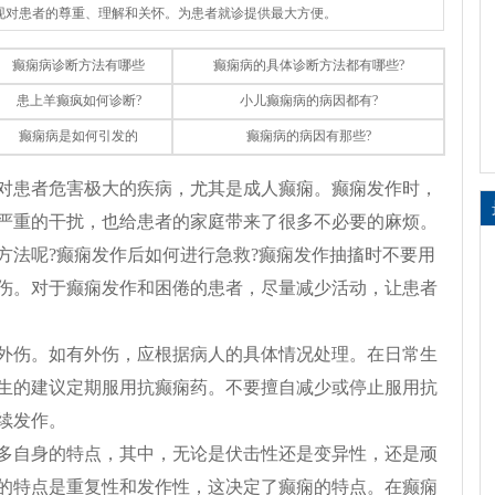
体现对患者的尊重、理解和关怀。为患者就诊提供最大方便。
癫痫病诊断方法有哪些
癫痫病的具体诊断方法都有哪些?
患上羊癫疯如何诊断?
小儿癫痫病的病因都有?
癫痫病是如何引发的
癫痫病的病因有那些?
对患者危害极大的疾病，尤其是成人癫痫。癫痫发作时，
严重的干扰，也给患者的家庭带来了很多不必要的麻烦。
方法呢?癫痫发作后如何进行急救?癫痫发作抽搐时不要用
伤。对于癫痫发作和困倦的患者，尽量减少活动，让患者
外伤。如有外伤，应根据病人的具体情况处理。在日常生
生的建议定期服用抗癫痫药。不要擅自减少或停止服用抗
续发作。
多自身的特点，其中，无论是伏击性还是变异性，还是顽
的特点是重复性和发作性，这决定了癫痫的特点。在癫痫