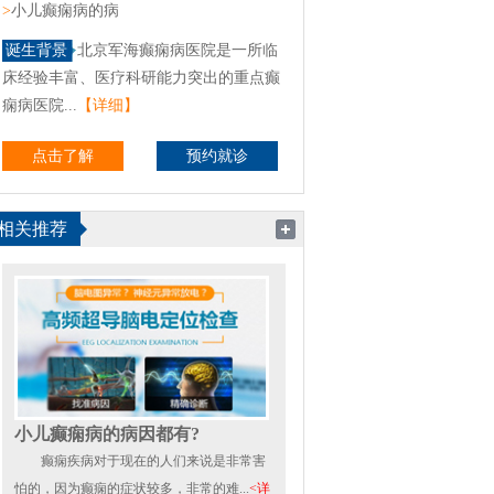
>
小儿癫痫病的病
诞生背景
北京军海癫痫病医院是一所临
床经验丰富、医疗科研能力突出的重点癫
痫病医院...
【详细】
点击了解
预约就诊
相关推荐
小儿癫痫病的病因都有?
癫痫疾病对于现在的人们来说是非常害
怕的，因为癫痫的症状较多，非常的难...
<详