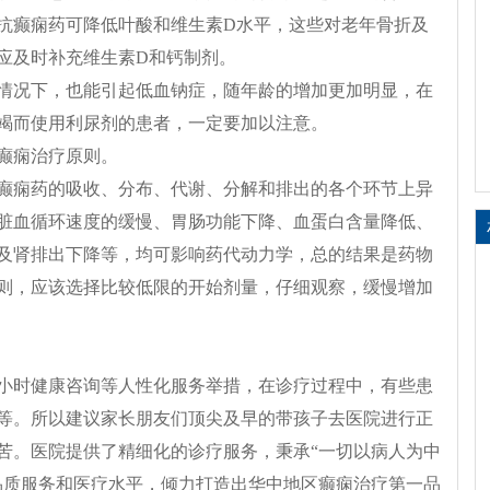
抗癫痫药可降低叶酸和维生素D水平，这些对老年骨折及
应及时补充维生素D和钙制剂。
情况下，也能引起低血钠症，随年龄的增加更加明显，在
竭而使用利尿剂的患者，一定要加以注意。
癫痫治疗原则。
癫痫药的吸收、分布、代谢、分解和排出的各个环节上异
脏血循环速度的缓慢、胃肠功能下降、血蛋白含量降低、
及肾排出下降等，均可影响药代动力学，总的结果是药物
则，应该选择比较低限的开始剂量，仔细观察，缓慢增加
小时健康咨询等人性化服务举措，在诊疗过程中，有些患
等。所以建议家长朋友们顶尖及早的带孩子去医院进行正
苦。医院提供了精细化的诊疗服务，秉承“一切以病人为中
品质服务和医疗水平，倾力打造出华中地区癫痫治疗第一品