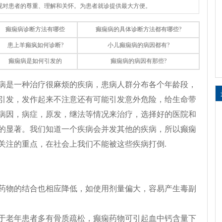
体现对患者的尊重、理解和关怀。为患者就诊提供最大方便。
癫痫病诊断方法有哪些
癫痫病的具体诊断方法都有哪些?
患上羊癫疯如何诊断?
小儿癫痫病的病因都有?
癫痫病是如何引发的
癫痫病的病因有那些?
病是一种治疗很麻烦的疾病，患病人群分布各个年龄段，
引发，发作起来不注意还有可能引发意外危险，给生命带
病因，病症，原发，继法等情况来治疗，选择好的医院和
的显著。我们知道一个疾病会并发其他的疾病，所以癫痫
关注的重点，在社会上我们不能被这些疾病打倒.
药物的结合也相应降低，如使用剂量偏大，容易产生毒副
于老年患者多有骨质疏松，癫痫药物可引起血中钙含量下