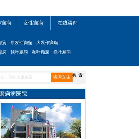
年癫痫
女性癫痫
在线咨询
癫痫
原发性癫痫
大发作癫痫
癫痫
顶叶癫痫
颞叶癫痫
额叶癫痫
癫痫病医院