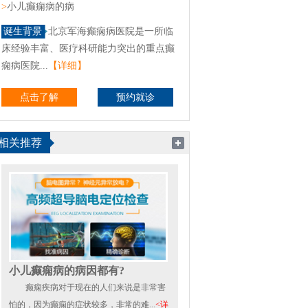
>
小儿癫痫病的病
诞生背景
北京军海癫痫病医院是一所临
床经验丰富、医疗科研能力突出的重点癫
痫病医院...
【详细】
点击了解
预约就诊
相关推荐
小儿癫痫病的病因都有?
癫痫疾病对于现在的人们来说是非常害
怕的，因为癫痫的症状较多，非常的难...
<详