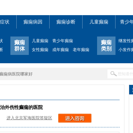
症状
癫痫病因
癫痫诊断
儿童癫痫
青少
状
儿童癫痫
青少年癫痫
继发性
癫痫
癫痫
群体
类别
断
女性癫痫
成年癫痫
老年癫痫
小发作
癫痫病医院哪家好
治外伤性癫痫的医院
进入北京军海医院答疑区