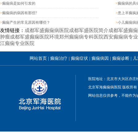
>
癫痫病是如何引发的
>
癫痫病的具
>
癫痫病的病因有那些?
>
患上羊癫疯
>
癫痫产生的常见原因有哪些？
>
小儿癫痫病
友情链接：
成都军盛癫痫病医院
成都军盛医院简介
成都军盛癫痫
肿瘤
成都军盛癫痫医院环境
郑州癫痫病专科医院
西安癫痫病专业
江癫痫专业医院
网站首页
|
癫痫治疗
|
癫痫症状
|
癫痫病因
|
癫痫诊断
|
儿
医院地址：北京市大兴区亦庄经
北京军海癫痫病医院 版权所有
网站信息仅供参考，不能作为