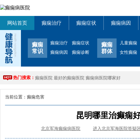
网站首页
癫痫治疗
癫痫症状
癫痫病因
癫痫治疗
癫痫症状
儿童癫痫
癫痫
癫痫
常识
群体
癫痫病因
癫痫诊断
女性癫痫
热门搜索：
癫痫医院
最好的癫痫医院
癫痫病医院哪家好
当前位置：
癫痫危害
昆明哪里治癫痫
北京军海癫痫病医院
进入北京军海医院答疑