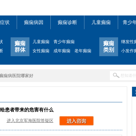
症状
癫痫病因
癫痫诊断
儿童癫痫
青少
状
儿童癫痫
青少年癫痫
继发性
癫痫
癫痫
群体
类别
断
女性癫痫
成年癫痫
老年癫痫
小发作
癫痫病医院哪家好
给患者带来的危害有什么
进入北京军海医院答疑区