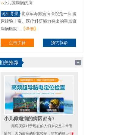
>
小儿癫痫病的病
诞生背景
北京军海癫痫病医院是一所临
床经验丰富、医疗科研能力突出的重点癫
痫病医院...
【详细】
点击了解
预约就诊
相关推荐
小儿癫痫病的病因都有?
癫痫疾病对于现在的人们来说是非常害
怕的，因为癫痫的症状较多，非常的难...
<详