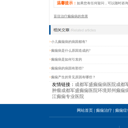
温馨提示：
如果您有任何疑问，可以随时咨
盲目治疗癫痫病的危害
>
小儿癫痫病的病因都有?
>
癫痫病是什么原因造成的?
>
癫痫病是如何引发的
>
癫痫病的病因有那些?
>
癫痫产生的常见原因有哪些？
友情链接：
成都军盛癫痫病医院
成都
肿瘤
成都军盛癫痫医院环境
郑州癫痫
江癫痫专业医院
网站首页
|
癫痫治疗
|
癫痫症