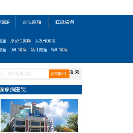
年癫痫
女性癫痫
在线咨询
癫痫
原发性癫痫
大发作癫痫
癫痫
顶叶癫痫
颞叶癫痫
额叶癫痫
癫痫病医院