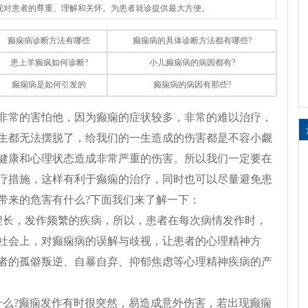
体现对患者的尊重、理解和关怀。为患者就诊提供最大方便。
癫痫病诊断方法有哪些
癫痫病的具体诊断方法都有哪些?
患上羊癫疯如何诊断?
小儿癫痫病的病因都有?
癫痫病是如何引发的
癫痫病的病因有那些?
非常的害怕他，因为癫痫的症状较多，非常的难以治疗，
生都无法摆脱了，给我们的一生造成的伤害都是不容小觑
健康和心理状态造成非常严重的伤害。所以我们一定要在
疗措施，这样有利于癫痫的治疗，同时也可以尽量避免患
带来的危害有什么?下面我们来了解一下：
程长，发作频繁的疾病，所以，患者在每次病情发作时，
社会上，对癫痫病的误解与歧视，让患者的心理精神方
者的孤僻叛逆、自暴自弃、抑郁焦虑等心理精神疾病的产
什么?癫痫发作有时很突然，易造成意外伤害，若出现癫痫