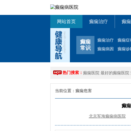
网站首页
癫痫治疗
癫痫
癫痫治疗
癫痫症
癫痫
常识
癫痫病因
癫痫诊
热门搜索：
癫痫医院
最好的癫痫医院
当前位置：
癫痫危害
癫痫
北京军海癫痫病医院