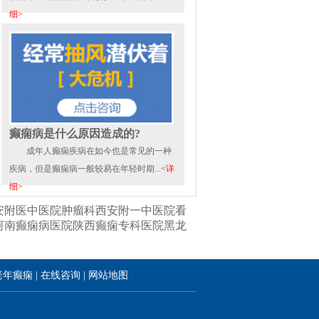
细>
癫痫病是什么原因造成的?
成年人癫痫疾病在如今也是常见的一种
疾病，但是癫痫病一般较易在年轻时期...
<详
细>
安附医中医院肿瘤科
西安附一中医院看
河南癫痫病医院
陕西癫痫专科医院
黑龙
老年癫痫
|
在线咨询
|
网站地图