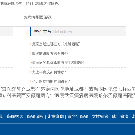
询我院在线医生，他们会竭诚为你解答。
癫痫病哪里治得好
>
癫痫是通过哪些方式来诊断呢?
>
癫痫病诊断方法有哪些
>
癫痫病的具体诊断方法都有哪些?
>
患上羊癫疯如何诊断?
>
小儿癫痫病的病因都有?
军盛医院简介
成都军盛癫痫医院地址
成都军盛癫痫医院怎么样
西
病专科医院
西安癫痫病专业医院
武汉癫痫病医院
哈尔滨癫痫医院
状
|
癫痫病因
|
癫痫诊断
|
儿童癫痫
|
青少年癫痫
|
女性癫痫
|
成年癫痫
|