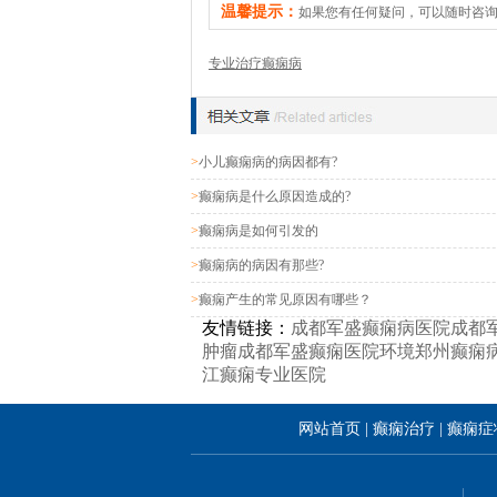
温馨提示：
如果您有任何疑问，可以随时咨
专业治疗癫痫病
>
小儿癫痫病的病因都有?
>
癫痫病是什么原因造成的?
>
癫痫病是如何引发的
>
癫痫病的病因有那些?
>
癫痫产生的常见原因有哪些？
友情链接：
成都军盛癫痫病医院
成都
肿瘤
成都军盛癫痫医院环境
郑州癫痫
江癫痫专业医院
网站首页
|
癫痫治疗
|
癫痫症