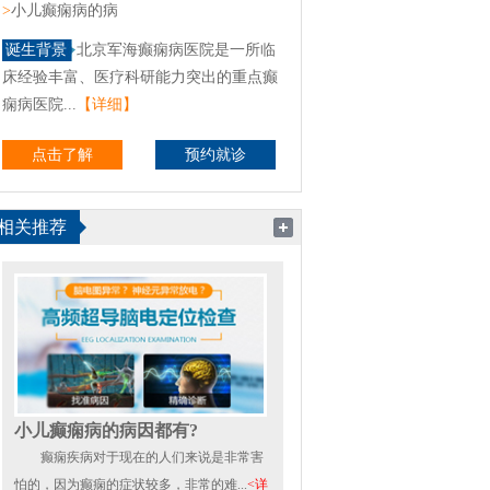
>
小儿癫痫病的病
诞生背景
北京军海癫痫病医院是一所临
床经验丰富、医疗科研能力突出的重点癫
痫病医院...
【详细】
点击了解
预约就诊
相关推荐
小儿癫痫病的病因都有?
癫痫疾病对于现在的人们来说是非常害
怕的，因为癫痫的症状较多，非常的难...
<详