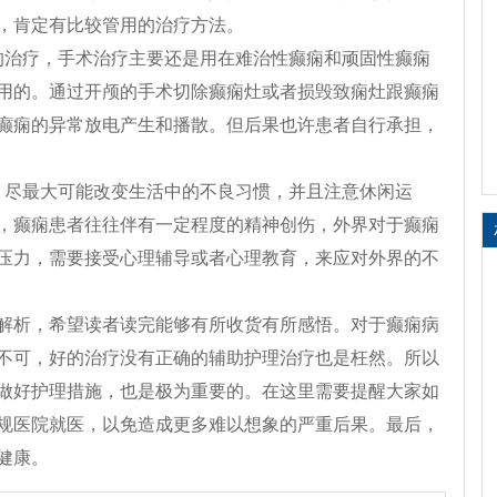
，肯定有比较管用的治疗方法。
的治疗，手术治疗主要还是用在难治性癫痫和顽固性癫痫
用的。通过开颅的手术切除癫痫灶或者损毁致痫灶跟癫痫
癫痫的异常放电产生和播散。但后果也许患者自行承担，
，尽最大可能改变生活中的不良习惯，并且注意休闲运
，癫痫患者往往伴有一定程度的精神创伤，外界对于癫痫
压力，需要接受心理辅导或者心理教育，来应对外界的不
解析，希望读者读完能够有所收货有所感悟。对于癫痫病
不可，好的治疗没有正确的辅助护理治疗也是枉然。所以
做好护理措施，也是极为重要的。在这里需要提醒大家如
规医院就医，以免造成更多难以想象的严重后果。最后，
健康。