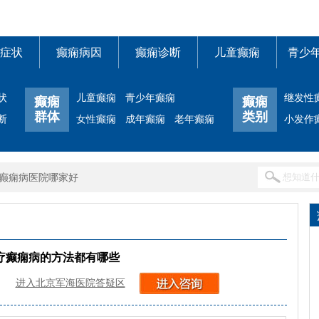
症状
癫痫病因
癫痫诊断
儿童癫痫
青少
状
儿童癫痫
青少年癫痫
继发性
癫痫
癫痫
群体
类别
断
女性癫痫
成年癫痫
老年癫痫
小发作
癫痫病医院哪家好
疗癫痫病的方法都有哪些
进入北京军海医院答疑区