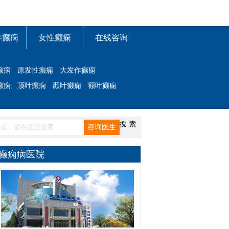
年癫痫
女性癫痫
在线咨询
癫痫
原发性癫痫
大发作癫痫
癫痫
顶叶癫痫
颞叶癫痫
额叶癫痫
癫痫病医院