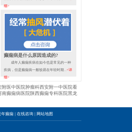
细>
癫痫病是什么原因造成的?
成年人癫痫疾病在如今也是常见的一种
疾病，但是癫痫病一般较易在年轻时期...
<详
细>
安附医中医院肿瘤科
西安附一中医院看
河南癫痫病医院
陕西癫痫专科医院
黑龙
老年癫痫
|
在线咨询
|
网站地图