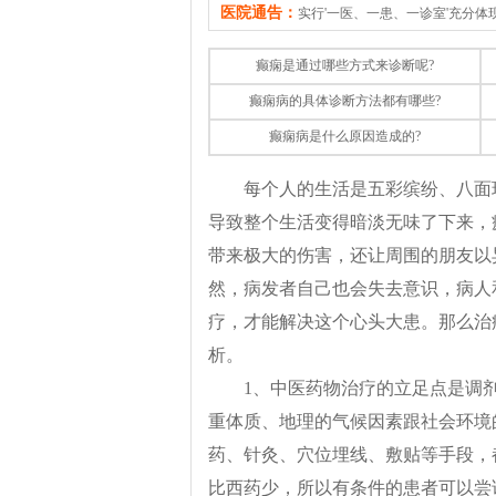
医院通告：
实行'一医、一患、一诊室'充分
癫痫是通过哪些方式来诊断呢?
癫痫病的具体诊断方法都有哪些?
癫痫病是什么原因造成的?
每个人的生活是五彩缤纷、八面
导致整个生活变得暗淡无味了下来，
带来极大的伤害，还让周围的朋友以
然，病发者自己也会失去意识，病人
疗，才能解决这个心头大患。那么治
析。
1、中医药物治疗的立足点是调
重体质、地理的气候因素跟社会环境
药、针灸、穴位埋线、敷贴等手段，
比西药少，所以有条件的患者可以尝