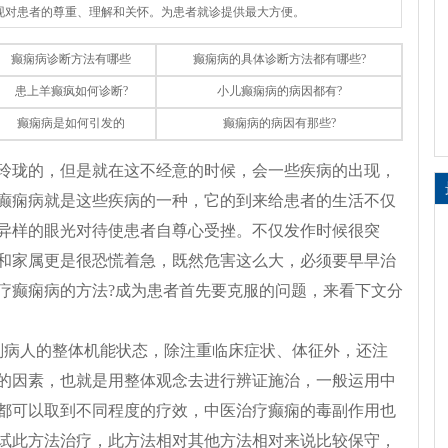
体现对患者的尊重、理解和关怀。为患者就诊提供最大方便。
癫痫病诊断方法有哪些
癫痫病的具体诊断方法都有哪些?
患上羊癫疯如何诊断?
小儿癫痫病的病因都有?
癫痫病是如何引发的
癫痫病的病因有那些?
玲珑的，但是就在这不经意的时候，会一些疾病的出现，
癫痫病就是这些疾病的一种，它的到来给患者的生活不仅
异样的眼光对待使患者自尊心受挫。不仅发作时候很突
和家属更是很恐慌着急，既然危害这么大，必须要早早治
疗癫痫病的方法?成为患者首先要克服的问题，来看下文分
剂病人的整体机能状态，除注重临床症状、体征外，还注
的因素，也就是用整体观念去进行辨证施治，一般运用中
都可以取到不同程度的疗效，中医治疗癫痫的毒副作用也
试此方法治疗，此方法相对其他方法相对来说比较保守，