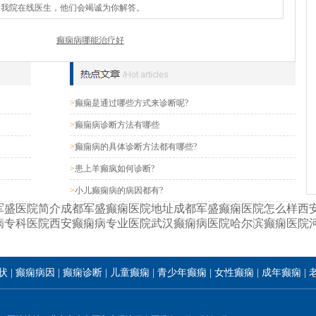
询我院在线医生，他们会竭诚为你解答。
癫痫病哪能治疗好
>
癫痫是通过哪些方式来诊断呢?
>
癫痫病诊断方法有哪些
>
癫痫病的具体诊断方法都有哪些?
>
患上羊癫疯如何诊断?
>
小儿癫痫病的病因都有?
军盛医院简介
成都军盛癫痫医院地址
成都军盛癫痫医院怎么样
西
病专科医院
西安癫痫病专业医院
武汉癫痫病医院
哈尔滨癫痫医院
状
|
癫痫病因
|
癫痫诊断
|
儿童癫痫
|
青少年癫痫
|
女性癫痫
|
成年癫痫
|