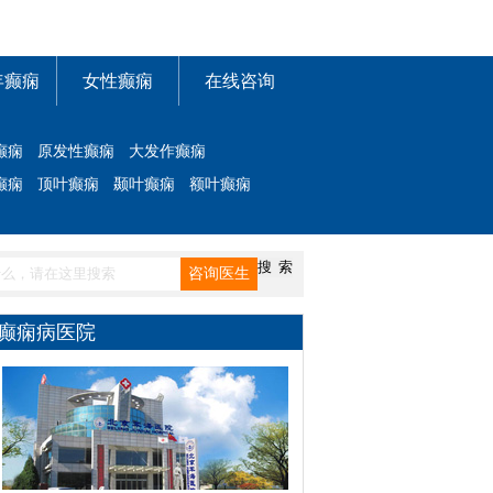
年癫痫
女性癫痫
在线咨询
癫痫
原发性癫痫
大发作癫痫
癫痫
顶叶癫痫
颞叶癫痫
额叶癫痫
癫痫病医院