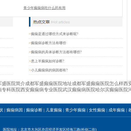
青少年癫痫病吃什么药有用
>
癫痫是通过哪些方式来诊断呢?
>
癫痫病诊断方法有哪些
>
癫痫病的具体诊断方法都有哪些?
>
患上羊癫疯如何诊断?
>
小儿癫痫病的病因都有?
军盛医院简介
成都军盛癫痫医院地址
成都军盛癫痫医院怎么样
西
病专科医院
西安癫痫病专业医院
武汉癫痫病医院
哈尔滨癫痫医院
状
|
癫痫病因
|
癫痫诊断
|
儿童癫痫
|
青少年癫痫
|
女性癫痫
|
成年癫痫
|
医院地址：北京市大兴区亦庄经济开发区经海三路(科创二街)