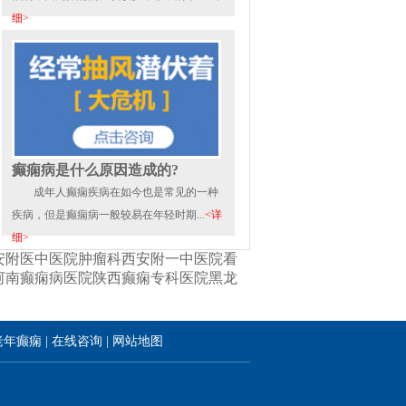
细>
癫痫病是什么原因造成的?
成年人癫痫疾病在如今也是常见的一种
疾病，但是癫痫病一般较易在年轻时期...
<详
细>
安附医中医院肿瘤科
西安附一中医院看
河南癫痫病医院
陕西癫痫专科医院
黑龙
老年癫痫
|
在线咨询
|
网站地图