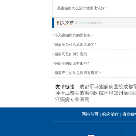
儿童癫痫怎么治疗效果比较好?
>
小儿癫痫病的病因都有?
>
癫痫病是什么原因造成的?
>
癫痫病是如何引发的
>
癫痫病的病因有那些?
>
癫痫产生的常见原因有哪些？
友情链接：
成都军盛癫痫病医院
成都
肿瘤
成都军盛癫痫医院环境
郑州癫痫
江癫痫专业医院
网站首页
|
癫痫治疗
|
癫痫症