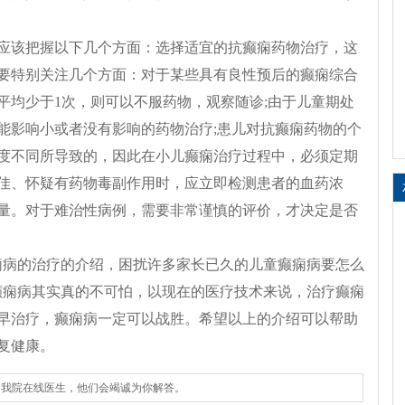
应该把握以下几个方面：选择适宜的抗癫痫药物治疗，这
要特别关注几个方面：对于某些具有良性预后的癫痫综合
平均少于1次，则可以不服药物，观察随诊;由于儿童期处
能影响小或者没有影响的药物治疗;患儿对抗癫痫药物的个
度不同所导致的，因此在小儿癫痫治疗过程中，必须定期
佳、怀疑有药物毒副作用时，应立即检测患者的血药浓
量。对于难治性病例，需要非常谨慎的评价，才决定是否
痫病的治疗的介绍，困扰许多家长已久的儿童癫痫病要怎么
癫痫病其实真的不可怕，以现在的医疗技术来说，治疗癫痫
早治疗，癫痫病一定可以战胜。希望以上的介绍可以帮助
复健康。
询我院在线医生，他们会竭诚为你解答。