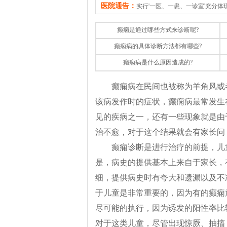
医院通告：
实行'一医、一患、一诊室'充分
癫痫是通过哪些方式来诊断呢?
癫痫病的具体诊断方法都有哪些?
癫痫病是什么原因造成的?
癫痫病在民间也被称为羊角风或
该病发作时的症状，癫痫病最常发生
见的疾病之一，还有一些现象就是由
治不愈，对于这个结果就会有家长问
癫痫诊断是进行治疗的前提，儿
是，病史的提供基本上来自于家长，
细，提供病史时有夸大和遗漏以及不
于儿童是非常重要的，因为有的癫痫
尽可能的执行，因为诱发的阳性率比
对于这类儿童，尽管出现惊厥、抽搐