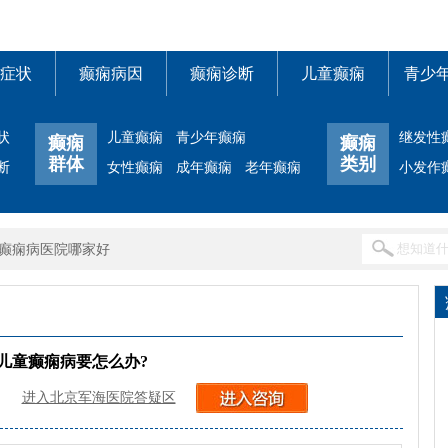
症状
癫痫病因
癫痫诊断
儿童癫痫
青少
状
儿童癫痫
青少年癫痫
继发性
癫痫
癫痫
群体
类别
断
女性癫痫
成年癫痫
老年癫痫
小发作
癫痫病医院哪家好
儿童癫痫病要怎么办?
进入北京军海医院答疑区