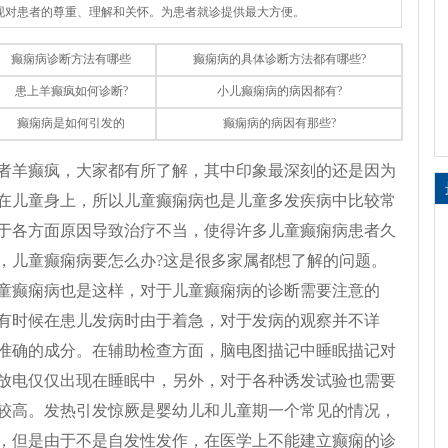
体现对患者的尊重、理解和关怀。为患者就诊提供最大方便。
癫痫病诊断方法有哪些
癫痫病的具体诊断方法都有哪些?
患上羊癫疯如何诊断?
小儿癫痫病的病因都有?
癫痫病是如何引发的
癫痫病的病因有那些?
者羊癫疯，大家都有所了解，其中印象最深刻的还是因为
在儿童身上，所以儿童癫痫病也是儿童多发疾病中比较常
于各方面原因导致治疗不当，使得许多儿童癫痫病患者久
，儿童癫痫病要怎么办?这是很多家属都想了解的问题。
童癫痫病也是这样，对于儿童癫痫病的诊断需要注意的
有时候在患儿发病时由于着急，对于发病的观察并不详
准确的成分。在辅助检查方面，脑电图描记中睡眠描记对
放电仅仅出现在睡眠中，另外，对于各种诱发试验也需要
较高。发热引发惊厥是婴幼儿和儿童期一个常见的情况，
，但是由于不是自发性发作，在医学上不能建立癫痫的诊