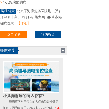
>
小儿癫痫病的病
诞生背景
北京军海癫痫病医院是一所临
床经验丰富、医疗科研能力突出的重点癫
痫病医院...
【详细】
点击了解
预约就诊
相关推荐
小儿癫痫病的病因都有?
癫痫疾病对于现在的人们来说是非常害
怕的，因为癫痫的症状较多，非常的难...
<详