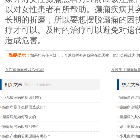
以对女性患者有所帮助。癫痫疾病其
长期的折磨，所以要想摆脱癫痫的困
疗才可以。及时的治疗可以避免对遗
造成危害。
温馨提示：
如果您有任何疑问，可以随时咨询我院在线医生，他们会竭诚为你
女性癫痫病可以治好吗?
女性患上癫痫病要
>
小儿癫痫病的病因都有?
>
癫痫是通过
>
癫痫病是什么原因造成的?
>
癫痫病诊断
>
癫痫病是如何引发的
>
癫痫病的具
>
癫痫病的病因有那些?
>
患上羊癫疯
>
癫痫产生的常见原因有哪些？
>
小儿癫痫病