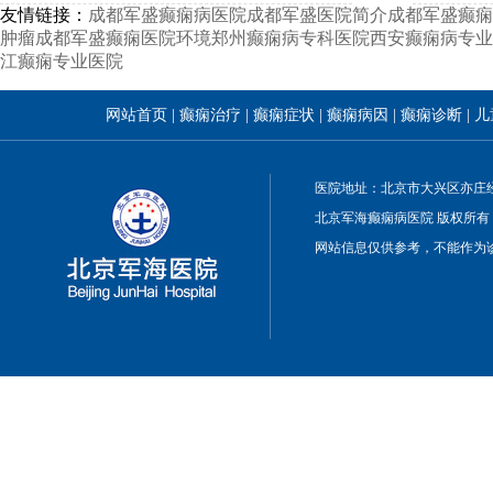
友情链接：
成都军盛癫痫病医院
成都军盛医院简介
成都军盛癫痫
肿瘤
成都军盛癫痫医院环境
郑州癫痫病专科医院
西安癫痫病专业
江癫痫专业医院
网站首页
|
癫痫治疗
|
癫痫症状
|
癫痫病因
|
癫痫诊断
|
儿
医院地址：北京市大兴区亦庄经
北京军海癫痫病医院 版权所有
网站信息仅供参考，不能作为