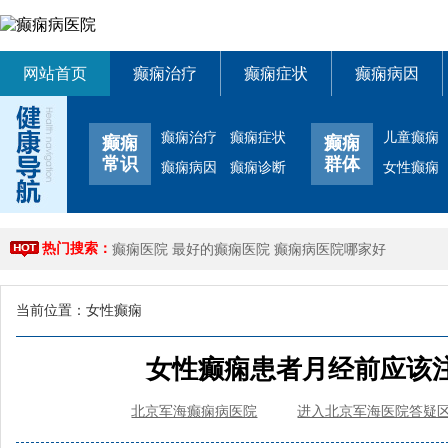
网站首页
癫痫治疗
癫痫症状
癫痫病因
癫痫治疗
癫痫症状
儿童癫痫
癫痫
癫痫
常识
群体
癫痫病因
癫痫诊断
女性癫痫
热门搜索：
癫痫医院
最好的癫痫医院
癫痫病医院哪家好
当前位置：
女性癫痫
女性癫痫患者月经前应该
北京军海癫痫病医院
进入北京军海医院答疑