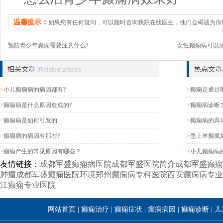
温馨提示：
如果您有任何疑问，可以随时咨询我院在线医生，他们会竭诚为你
预防青少年癫痫需要注意什么?
女性癫痫病可以治
>
小儿癫痫病的病因都有?
>
癫痫是通过
>
癫痫病是什么原因造成的?
>
癫痫病诊断
>
癫痫病是如何引发的
>
癫痫病的具
>
癫痫病的病因有那些?
>
患上羊癫疯
>
癫痫产生的常见原因有哪些？
>
小儿癫痫病
友情链接：
成都军盛癫痫病医院
成都军盛医院简介
成都军盛癫痫
肿瘤
成都军盛癫痫医院环境
郑州癫痫病专科医院
西安癫痫病专业
江癫痫专业医院
网站首页
|
癫痫治疗
|
癫痫症状
|
癫痫病因
|
癫痫诊断
|
儿