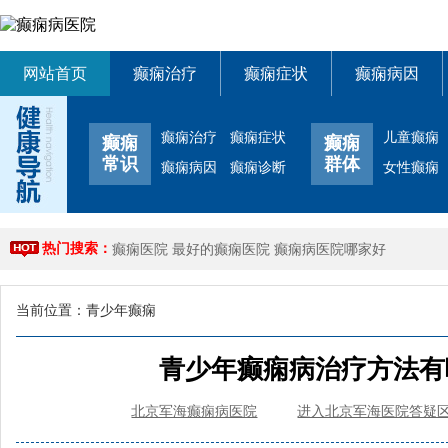
网站首页
癫痫治疗
癫痫症状
癫痫病因
癫痫治疗
癫痫症状
儿童癫痫
癫痫
癫痫
常识
群体
癫痫病因
癫痫诊断
女性癫痫
热门搜索：
癫痫医院
最好的癫痫医院
癫痫病医院哪家好
当前位置：
青少年癫痫
青少年癫痫病治疗方法有
北京军海癫痫病医院
进入北京军海医院答疑