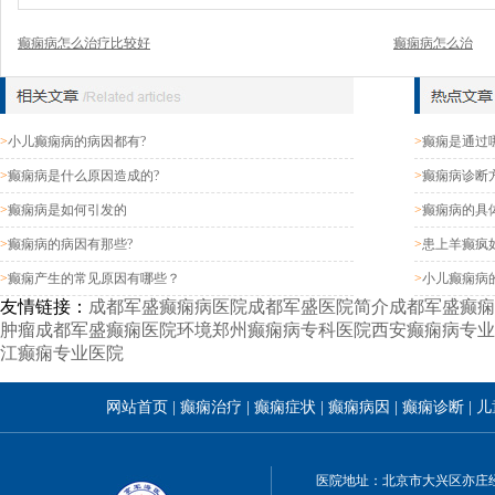
癫痫病怎么治疗比较好
癫痫病怎么治
>
小儿癫痫病的病因都有?
>
癫痫是通过
>
癫痫病是什么原因造成的?
>
癫痫病诊断
>
癫痫病是如何引发的
>
癫痫病的具
>
癫痫病的病因有那些?
>
患上羊癫疯
>
癫痫产生的常见原因有哪些？
>
小儿癫痫病
友情链接：
成都军盛癫痫病医院
成都军盛医院简介
成都军盛癫痫
肿瘤
成都军盛癫痫医院环境
郑州癫痫病专科医院
西安癫痫病专业
江癫痫专业医院
网站首页
|
癫痫治疗
|
癫痫症状
|
癫痫病因
|
癫痫诊断
|
儿
医院地址：北京市大兴区亦庄经