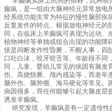
羊癫疯实际上民间的俗称，此种疾
癫疯，是一组由大脑神经元异常放电
经系统功能失常为特征的慢性脑部疾
反复发作的特点。根据放电神经元的
同，在临床上羊癫疯可表现为运动、
植物神经等单独或组合出现的功能障
状是间断发作性昏厥，不醒人事，四
口吐白沫，咬牙咬舌等。年龄段不同
同，儿童、婴幼儿常见的病因有脑发
伤、高烧惊厥、颅内感染等，而老年
脑外伤、脑肿瘤、海马硬化等常见。
病因很多，而任何能够引起大脑皮层
诱发羊癫疯。
研究发现，羊癫疯是有一定遗传性