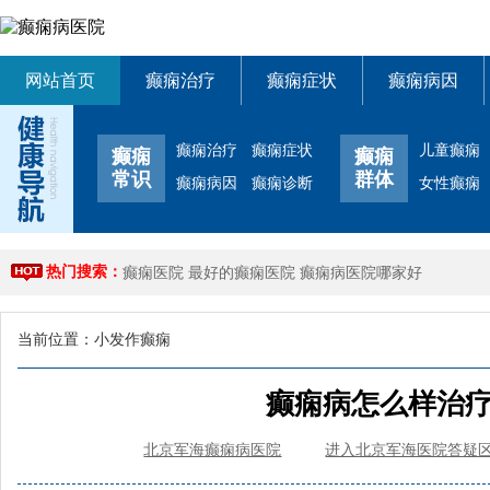
网站首页
癫痫治疗
癫痫症状
癫痫病因
癫痫治疗
癫痫症状
儿童癫痫
癫痫
癫痫
常识
群体
癫痫病因
癫痫诊断
女性癫痫
热门搜索：
癫痫医院
最好的癫痫医院
癫痫病医院哪家好
当前位置：
小发作癫痫
癫痫病怎么样治
北京军海癫痫病医院
进入北京军海医院答疑